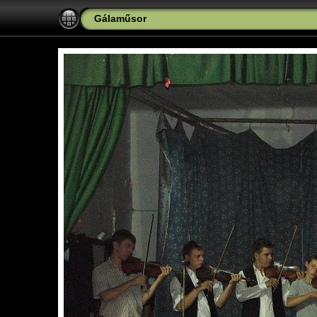
Gálaműsor