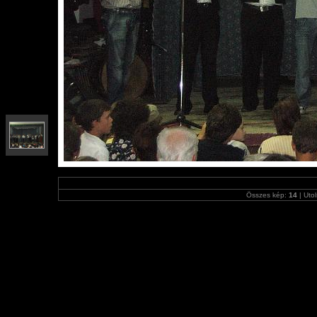
Összes kép:
14
| Utol