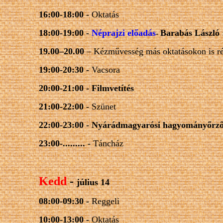
16:00-18:00 -
Oktatás
18:00-19:00 -
Néprajzi előadás
Barabás László 
-
19.00–20.00
– Kézművesség más oktatásokon is r
19:00-20:30 -
Vacsora
20:00-21:00 -
Filmvetítés
21:00-22:00 -
Szünet
22:00-23:00
-
Nyárádmagyarósi
hagyományőrz
23:00-......... -
Táncház
Kedd
-
július 14
08:00-09:30 -
Reggeli
10:00-13:00 -
Oktatás