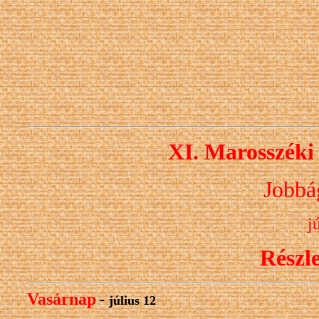
XI. Marosszéki 
Jobbá
j
Részl
Vasárnap
-
július 12