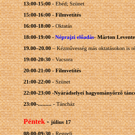
13:00-15:00 -
Ebéd; Szünet
15:00-16:00 -
Filmvetítés
16:00-18:00 -
Oktatás
18:00-19:00 -
Néprajzi előadás
-
Márton Levente
19.00–20.00
– Kézművesség más oktatásokon is r
19:00-20:30 -
Vacsora
20:00-21:00 -
Filmvetítés
21:00-22:00 -
Szünet
22:00-23:00
-Nyárádselyei hagyományőrz
ő
tánc
23:00-......... -
Táncház
Péntek
-
július 17
08:00-09:30 -
Reggeli