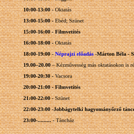
10:00-13:00 -
Oktatás
13:00-15:00 -
Ebéd; Szünet
15:00-16:00 -
Filmvetítés
16:00-18:00 -
Oktatás
18:00-19:00 -
Néprajzi előadás
-
Márton Béla - 
19.00–20.00
– Kézművesség más oktatásokon is r
19:00-20:30 -
Vacsora
20:00-21:00 -
Filmvetítés
21:00-22:00 -
Szünet
22:00-23:00
-
Jobbágytelki
hagyományőrz
ő
tánc
23:00-......... -
Táncház