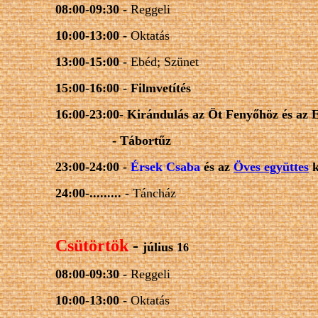
08:00-09:30 -
Reggeli
10:00-13:00 -
Oktatás
13:00-15:00 -
Ebéd; Szünet
15:00-16:00 -
Filmvetítés
16:00-23:00- K
irándulás az
Öt Fenyőhöz
és az
- Tábortűz
23:00-24:00 -
Érsek Csaba
és az
Öves együttes
k
24:00-......... -
Táncház
Csütörtök
-
július 1
6
08:00-09:30 -
Reggeli
10:00-13:00 -
Oktatás