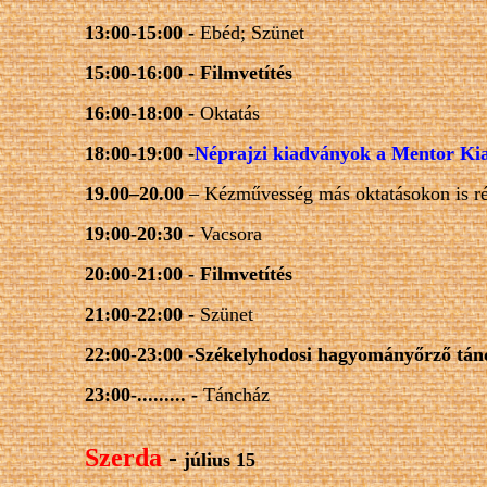
13:00-15:00 -
Ebéd; Szünet
15:00-16:00 -
Filmvetítés
16:00-18:00 -
Oktatás
18:00-19:00 -
Néprajzi kiadványok a Mentor
Ki
19.00–20.00
– Kézművesség más oktatásokon is r
19:00-20:30 -
Vacsora
20:00-21:00 -
Filmvetítés
21:00-22:00 -
Szünet
22:00-23:00 -
Székelyhodosi
hag
yományőrz
ő
tán
23:00-......... -
Táncház
Szerda
-
július 15