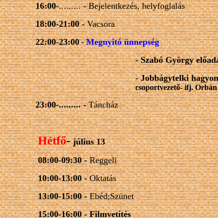
16:00
-......... - Bejelentkezés, helyfoglalás
18:00-21:00
- Vacsora
22:00-23:00
-
Megnyitó ünnepség
- Szabó György előad
- Jobbágytelki hagyo
csoportvezető- ifj. Orbá
23:00-......... -
Táncház
Hétfő
-
július 13
08:00-09:30 -
Reggeli
10:00-13:00 -
Oktatás
13:00-15:00 -
Ebéd;Szünet
15:00-16:00 -
Filmvetítés