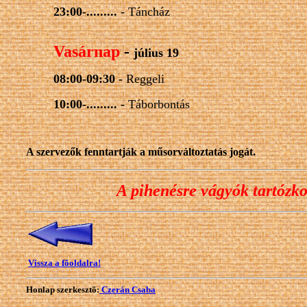
23:00-......... -
Táncház
Vasárnap
-
július 19
08:00-09:30 -
Reggeli
10:00-......... -
Táborbontás
A szervezők fenntartják a műsorváltoztatás jogát.
A pihenésre vágyók tartózko
Vissza a fõoldalra!
Honlap szerkesztõ:
Czerán Csaba