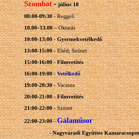
Szombat
-
július 18
08:00-09:30 -
Reggeli
10.00–13.00 –
Oktatás
10:00-13:00 -
Gyermekvetélkedő
13:00-15:00 -
Ebéd; Szünet
15:00-16:00 -
Filmvetítés
16:00-19:00 -
Vetélkedõ
19:00-20:30 -
Vacsora
20:00-21:00 -
Filmvetítés
21:00-22:00 -
Szünet
Gálaműsor
22:00-23:00 -
-
Nagyváradi Együttes
Kamaracsopor