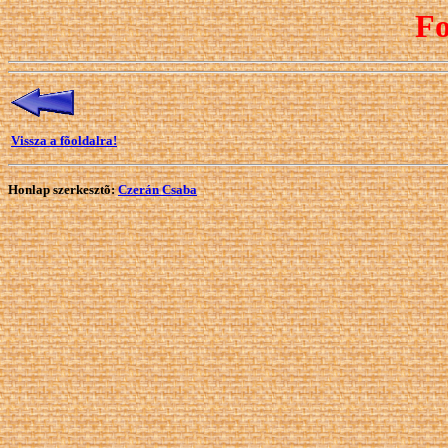
F
Vissza a fõoldalra!
Honlap szerkesztõ:
Czerán Csaba