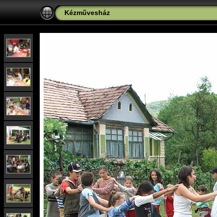
Kézművesház