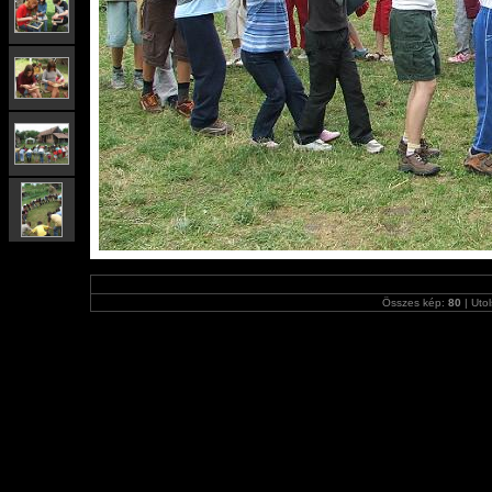
Összes kép:
80
| Utol