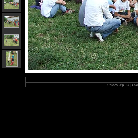
Összes kép:
80
| Utol