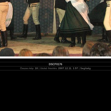
DSCF0176
Összes kép:
10
| Utolsó frissítés:
2007.12.11. 1:57
|
Segítség