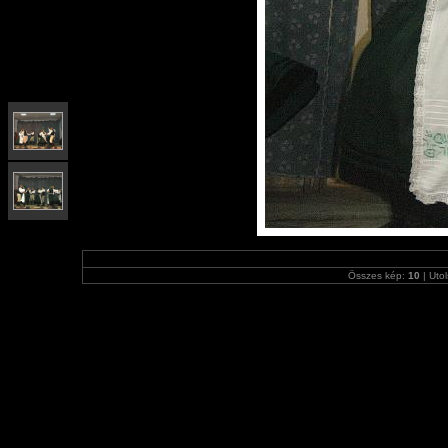
Összes kép:
10
| Utol