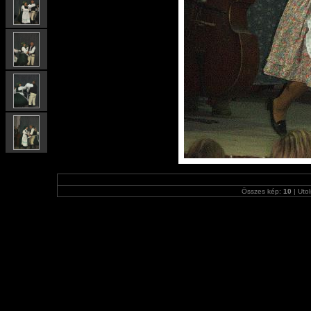
Összes kép:
10
| Utol